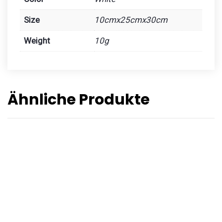
Size
10cmx25cmx30cm
Weight
10g
Ähnliche Produkte
CUP
£
50.00
COFFEE
£
10.00
FOOD PACKAGE