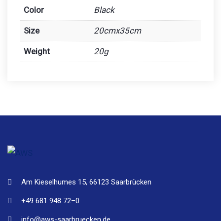
Color
Black
Size
20cmx35cm
Weight
20g
Am Kieselhumes 15, 66123 Saarbrücken
+49 681 948 72–0
info@aws-saarbruecken.de