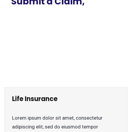
Submit a Claim,
Quickly and Easily
Lorem ipsum dolor sit amet, consectetur
adipiscing elit, sed do eiusmod tempor.
Life Insurance
Lorem ipsum dolor sit amet, consectetur
adipiscing elit, sed do eiusmod tempor